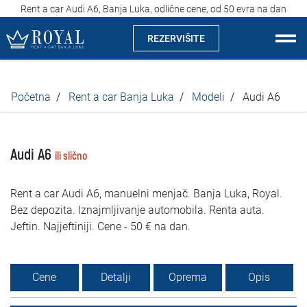
Rent a car Audi A6, Banja Luka, odlične cene, od 50 evra na dan
REZERVIŠITE
Rent a car Banja Luka
Početna
Rent a car Banja Luka
Modeli
Audi A6
Kompanija
Izdvajamo
Audi A6
ili slično
Lokacije
Rent a car Audi A6, manuelni menjač. Banja Luka, Royal.
Bez depozita. Iznajmljivanje automobila. Renta auta.
Iznajmljivanje vozila
Jeftin. Najjeftiniji. Cene - 50 € na dan.
Cijene
Cene
Detalji
Oprema
Opis
Uslovi najma