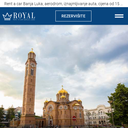
Rent a car Banja Luka, aerodrom, iznajmljivanje auta, cijena od 15 eura
REZERVIŠITE
Rent a car Banja Luka
Kompanija
Izdvajamo
Lokacije
Iznajmljivanje vozila
Cijene
Uslovi najma