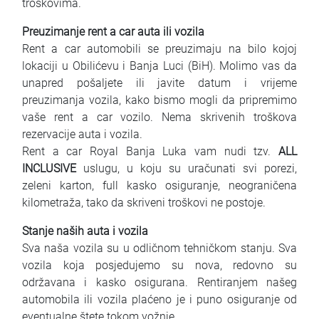
troškovima.
Preuzimanje rent a car auta ili vozila
Rent a car automobili se preuzimaju na bilo kojoj
lokaciji u Obilićevu i Banja Luci (BiH). Molimo vas da
unapred pošaljete ili javite datum i vrijeme
preuzimanja vozila, kako bismo mogli da pripremimo
vaše rent a car vozilo. Nema skrivenih troškova
rezervacije auta i vozila.
Rent a car Royal Banja Luka vam nudi tzv.
ALL
INCLUSIVE
uslugu, u koju su uračunati svi porezi,
zeleni karton, full kasko osiguranje, neograničena
kilometraža, tako da skriveni troškovi ne postoje.
Stanje naših auta i vozila
Sva naša vozila su u odličnom tehničkom stanju. Sva
vozila koja posjedujemo su nova, redovno su
održavana i kasko osigurana. Rentiranjem našeg
automobila ili vozila plaćeno je i puno osiguranje od
eventualne štete tokom vožnje.