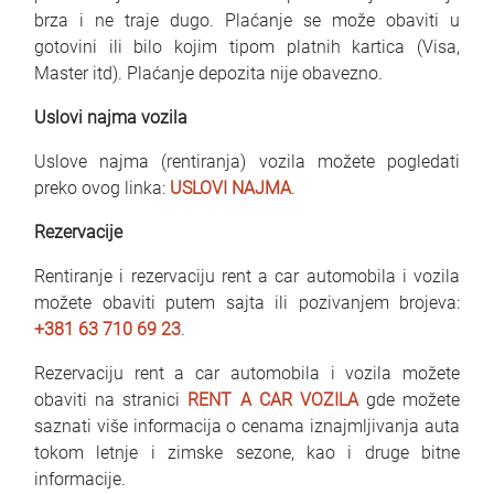
brza i ne traje dugo. Plaćanje se može obaviti u
gotovini ili bilo kojim tipom platnih kartica (Visa,
Master itd). Plaćanje depozita nije obavezno.
Uslovi najma vozila
Uslove najma (rentiranja) vozila možete pogledati
preko ovog linka:
USLOVI NAJMA
.
Rezervacije
Rentiranje i rezervaciju rent a car automobila i vozila
možete obaviti putem sajta ili pozivanjem brojeva:
+381 63 710 69 23
.
Rezervaciju rent a car automobila i vozila možete
obaviti na stranici
RENT A CAR VOZILA
gde možete
saznati više informacija o cenama iznajmljivanja auta
tokom letnje i zimske sezone, kao i druge bitne
informacije.