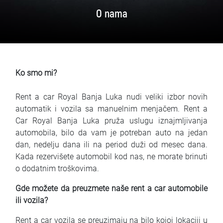
Najčešća pitanja
O nama
Blog
Kontakt
Ko smo mi?
EN
Rent a car Royal Banja Luka nudi veliki izbor novih
automatik i vozila sa manuelnim menjačem. Rent a
Car Royal Banja Luka pruža uslugu iznajmljivanja
automobila, bilo da vam je potreban auto na jedan
dan, nedelju dana ili na period duži od mesec dana.
Kada rezervišete automobil kod nas, ne morate brinuti
o dodatnim troškovima.
Gde možete da preuzmete naše rent a car automobile
ili vozila?
Rent a car vozila se preuzimaju na bilo kojoj lokaciji u