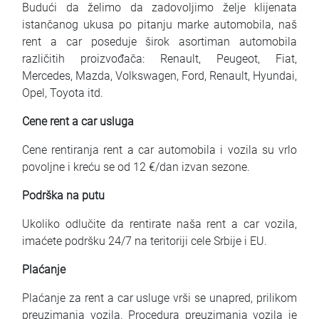
Budući da želimo da zadovoljimo želje klijenata
istančanog ukusa po pitanju marke automobila, naš
rent a car poseduje širok asortiman automobila
različitih proizvođača: Renault, Peugeot, Fiat,
Mercedes, Mazda, Volkswagen, Ford, Renault, Hyundai,
Opel, Toyota itd.
Cene rent a car usluga
Cene rentiranja rent a car automobila i vozila su vrlo
povoljne i kreću se od 12 €/dan izvan sezone.
Podrška na putu
Ukoliko odlučite da rentirate naša rent a car vozila,
imaćete podršku 24/7 na teritoriji cele Srbije i EU.
Plaćanje
Plaćanje za rent a car usluge vrši se unapred, prilikom
preuzimanja vozila. Procedura preuzimanja vozila je