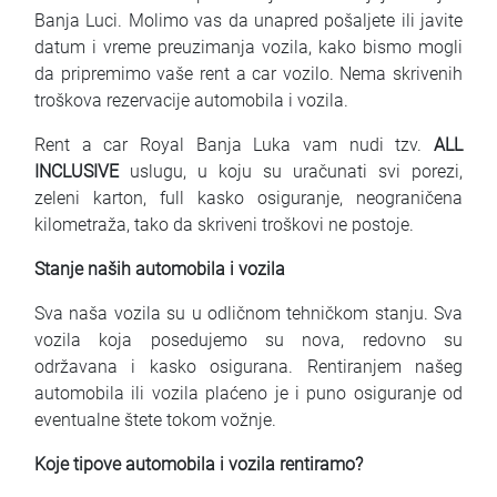
Banja Luci. Molimo vas da unapred pošaljete ili javite
datum i vreme preuzimanja vozila, kako bismo mogli
da pripremimo vaše rent a car vozilo. Nema skrivenih
troškova rezervacije automobila i vozila.
Rent a car Royal Banja Luka vam nudi tzv.
ALL
INCLUSIVE
uslugu, u koju su uračunati svi porezi,
zeleni karton, full kasko osiguranje, neograničena
kilometraža, tako da skriveni troškovi ne postoje.
Stanje naših automobila i vozila
Sva naša vozila su u odličnom tehničkom stanju. Sva
vozila koja posedujemo su nova, redovno su
održavana i kasko osigurana. Rentiranjem našeg
automobila ili vozila plaćeno je i puno osiguranje od
eventualne štete tokom vožnje.
Koje tipove automobila i vozila rentiramo?