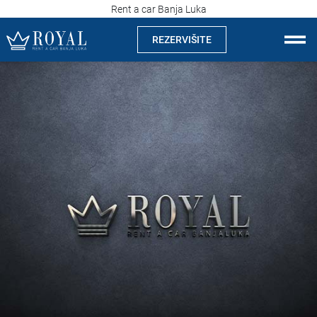
Rent a car Banja Luka
REZERVIŠITE
Rent a car Banja Luka
Kompanija
Izdvajamo
Lokacije
Iznajmljivanje vozila
Cijene
Uslovi najma