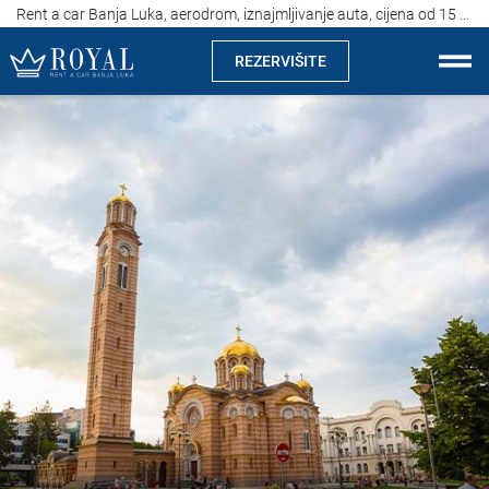
Rent a car Banja Luka, aerodrom, iznajmljivanje auta, cijena od 15 eura
REZERVIŠITE
Rent a car Banja Luka
Kompanija
Izdvajamo
Lokacije
Iznajmljivanje vozila
Cijene
Uslovi najma