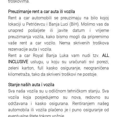
troškovima.
Preuzimanje rent a car auta ili vozila
Rent a car automobili se preuzimaju na bilo kojoj
lokaciji u Petrićevcu i Banja Luci (BiH). Molimo vas da
unapred pošaljete ili javite datum i vrijeme
preuzimanja vozila, kako bismo mogli da pripremimo
vaše rent a car vozilo. Nema skrivenih troškova
rezervacije auta i vozila.
Rent a car Royal Banja Luka vam nudi tzv.
ALL
INCLUSIVE
uslugu, u koju su uračunati svi porezi,
zeleni karton, full kasko osiguranje, neograničena
kilometraža, tako da skriveni troškovi ne postoje.
Stanje naših auta i vozila
Sva naša vozila su u odličnom tehničkom stanju. Sva
vozila koja posjedujemo su nova, redovno su
održavana i kasko osigurana. Rentiranjem našeg
automobila ili vozila plaćeno je i puno osiguranje od
eventualne štete tokom vožnje.