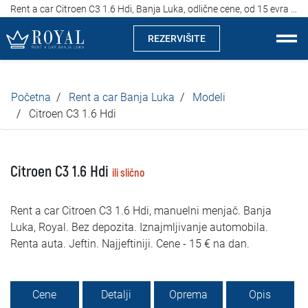
Rent a car Citroen C3 1.6 Hdi, Banja Luka, odlične cene, od 15 evra na dan
REZERVIŠITE
Rent a car Banja Luka
Početna
Rent a car Banja Luka
Modeli
Kompanija
Citroen C3 1.6 Hdi
Izdvajamo
Citroen C3 1.6 Hdi
ili slično
Lokacije
Rent a car Citroen C3 1.6 Hdi, manuelni menjač. Banja
Iznajmljivanje vozila
Luka, Royal. Bez depozita. Iznajmljivanje automobila.
Renta auta. Jeftin. Najjeftiniji. Cene - 15 € na dan.
Cijene
Uslovi najma
Cene
Detalji
Oprema
Opis