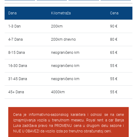
Najčešća pitanja
Dana
Kilometraža
Cena
Blog
1-3 Dan
200km
90 €
Kontakt
4-7 Dana
200km dnevno
80 €
EN
8-15 Dana
neograničeno km
65 €
16-30 Dana
neograničeno km
55 €
31-45 Dana
neograničeno km
55 €
45+ Dana
4000km
55 €
Cena je informativno-sezonskog karaktera i odnosi se na cene
iznajmljivanja vozila u trenutnom mesecu. Royal rent a car Banja
Luka zadržava pravo na PROMENU cena u drugom delu sezone i
NIJE U OBAVEZI da vozilo izda po trenutno obračunatoj ceni.