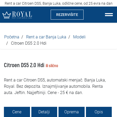
Rent a car Citroen DS5, Banja Luka, odlične cene, od 25 evra na dan
REZERVIŠITE
Rent a car Banja Luka
Početna
Rent a car Banja Luka
Modeli
Kompanija
Citroen DS5 2.0 Hdi
Izdvajamo
Citroen DS5 2.0 Hdi
ili slično
Lokacije
Rent a car Citroen DS5, automatski menjač. Banja Luka,
Iznajmljivanje vozila
Royal. Bez depozita. Iznajmljivanje automobila. Renta
auta. Jeftin. Najjeftiniji. Cene - 25 € na dan.
Cijene
Uslovi najma
Cene
Detalji
Oprema
Opis