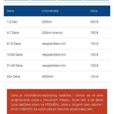
Najčešća pitanja
Dana
Kilometraža
Cena
Blog
1-3 Dan
200km
200 €
Kontakt
4-7 Dana
200km dnevno
150 €
EN
8-15 Dana
neograničeno km
100 €
16-30 Dana
neograničeno km
100 €
31-45 Dana
neograničeno km
100 €
45+ Dana
4000km
100 €
Cena je informativno-sezonskog karaktera i odnosi se na cene
iznajmljivanja vozila u trenutnom mesecu. Royal rent a car Banja
Luka zadržava pravo na PROMENU cena u drugom delu sezone i
NIJE U OBAVEZI da vozilo izda po trenutno obračunatoj ceni.