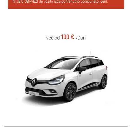
NIJE U OBAVEZI da vozilo izda po trenutno obračunatoj ceni.
100 €
već od
/Dan