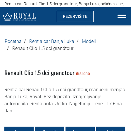
Rent a car Renault Clio 1.5 dci grandtour, Banja Luka, odlične cene, od 17 evra na dan
REZERVIŠITE
Rent a car Banja Luka
Početna
Rent a car Banja Luka
Modeli
Kompanija
Renault Clio 1.5 dci grandtour
Izdvajamo
Renault Clio 1.5 dci grandtour
ili slično
Lokacije
Rent a car Renault Clio 1.5 dci grandtour, manuelni menjač.
Iznajmljivanje vozila
Banja Luka, Royal. Bez depozita. Iznajmljivanje
automobila. Renta auta. Jeftin. Najjeftiniji. Cene - 17 € na
Cijene
dan.
Uslovi najma