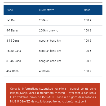
Najčešća pitanja
Dana
Kilometraža
Cena
Blog
1-3 Dan
200km
200 €
Kontakt
4-7 Dana
200km dnevno
150 €
EN
8-15 Dana
neograničeno km
100 €
16-30 Dana
neograničeno km
100 €
31-45 Dana
neograničeno km
100 €
45+ Dana
4000km
100 €
Cena je informativno-sezonskog karaktera i odnosi se na cene
iznajmljivanja vozila u trenutnom mesecu. Royal rent a car Banja
Luka zadržava pravo na PROMENU cena u drugom delu sezone i
NIJE U OBAVEZI da vozilo izda po trenutno obračunatoj ceni.