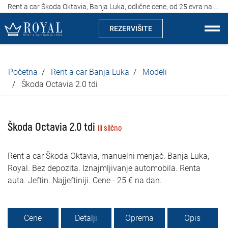
Rent a car Škoda Oktavia, Banja Luka, odlične cene, od 25 evra na dan
REZERVIŠITE
Rent a car Banja Luka
Početna
Rent a car Banja Luka
Modeli
Kompanija
Škoda Octavia 2.0 tdi
Izdvajamo
Škoda Octavia 2.0 tdi
ili slično
Lokacije
Rent a car Škoda Oktavia, manuelni menjač. Banja Luka,
Iznajmljivanje vozila
Royal. Bez depozita. Iznajmljivanje automobila. Renta
auta. Jeftin. Najjeftiniji. Cene - 25 € na dan.
Cijene
Uslovi najma
Cene
Detalji
Oprema
Opis