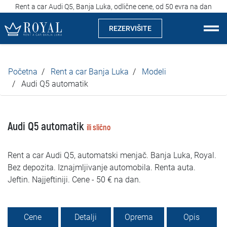
Rent a car Audi Q5, Banja Luka, odlične cene, od 50 evra na dan
REZERVIŠITE
Rent a car Banja Luka
Početna
Rent a car Banja Luka
Modeli
Kompanija
Audi Q5 automatik
Izdvajamo
Audi Q5 automatik
ili slično
Lokacije
Rent a car Audi Q5, automatski menjač. Banja Luka, Royal.
Iznajmljivanje vozila
Bez depozita. Iznajmljivanje automobila. Renta auta.
Jeftin. Najjeftiniji. Cene - 50 € na dan.
Cijene
Uslovi najma
Cene
Detalji
Oprema
Opis