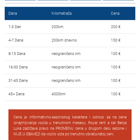
Najčešća pitanja
Dana
Kilometraža
Cena
Blog
1-3 Dan
200km
200 €
Kontakt
4-7 Dana
200km dnevno
150 €
EN
8-15 Dana
neograničeno km
100 €
16-30 Dana
neograničeno km
100 €
31-45 Dana
neograničeno km
100 €
45+ Dana
4000km
100 €
Cena je informativno-sezonskog karaktera i odnosi se na cene
iznajmljivanja vozila u trenutnom mesecu. Royal rent a car Banja
Luka zadržava pravo na PROMENU cena u drugom delu sezone i
NIJE U OBAVEZI da vozilo izda po trenutno obračunatoj ceni.