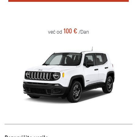
100 €
već od
/Dan