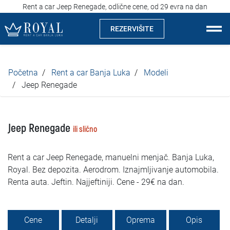
Rent a car Jeep Renegade, odlične cene, od 29 evra na dan
REZERVIŠITE
Rent a car Banja Luka
Početna
Rent a car Banja Luka
Modeli
Kompanija
Jeep Renegade
Izdvajamo
Jeep Renegade
ili slično
Lokacije
Rent a car Jeep Renegade, manuelni menjač. Banja Luka,
Iznajmljivanje vozila
Royal. Bez depozita. Aerodrom. Iznajmljivanje automobila.
Renta auta. Jeftin. Najjeftiniji. Cene - 29€ na dan.
Cijene
Uslovi najma
Cene
Detalji
Oprema
Opis