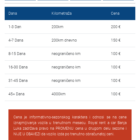
Najčešća pitanja
Dana
Kilometraža
Cena
Blog
1-3 Dan
200km
200 €
Kontakt
4-7 Dana
200km dnevno
150 €
EN
8-15 Dana
neograničeno km
100 €
16-30 Dana
neograničeno km
100 €
31-45 Dana
neograničeno km
100 €
45+ Dana
4000km
100 €
Cena je informativno-sezonskog karaktera i odnosi se na cene
iznajmljivanja vozila u trenutnom mesecu. Royal rent a car Banja
Luka zadržava pravo na PROMENU cena u drugom delu sezone i
NIJE U OBAVEZI da vozilo izda po trenutno obračunatoj ceni.