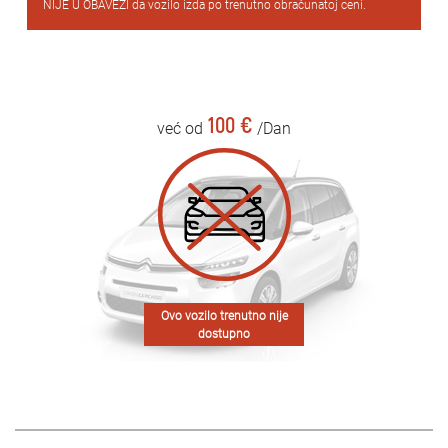
NIJE U OBAVEZI da vozilo izda po trenutno obračunatoj ceni.
100 €
već od
/Dan
Ovo vozilo trenutno nije
dostupno