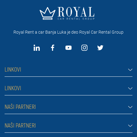
Royal Rent a car Banja Luka je deo Royal Car Rental Group
LINKOVI
Rent a car Banja Luka
LINKOVI
Automobili
Najčešća pitanja
NAŠI PARTNERI
Džipovi i SUV vozila
Uslovi najma
Kombi
Rent a car Beograd ZIM
NAŠI PARTNERI
Blog
Luksuzni automobili
Rent a car Beograd ALDI
O nama