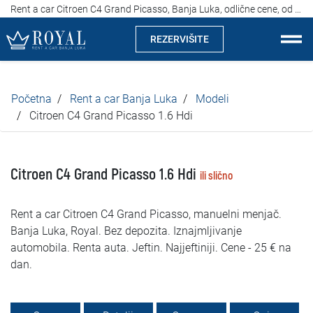
Rent a car Citroen C4 Grand Picasso, Banja Luka, odlične cene, od 25 evra na dan
REZERVIŠITE
Rent a car Banja Luka
Početna
Rent a car Banja Luka
Modeli
Kompanija
Citroen C4 Grand Picasso 1.6 Hdi
Izdvajamo
Citroen C4 Grand Picasso 1.6 Hdi
ili slično
Lokacije
Rent a car Citroen C4 Grand Picasso, manuelni menjač.
Iznajmljivanje vozila
Banja Luka, Royal. Bez depozita. Iznajmljivanje
automobila. Renta auta. Jeftin. Najjeftiniji. Cene - 25 € na
Cijene
dan.
Uslovi najma