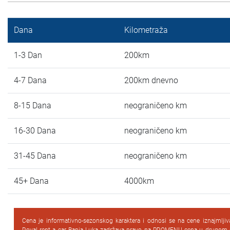
Dana
Kilometraža
1-3 Dan
200km
4-7 Dana
200km dnevno
8-15 Dana
neograničeno km
16-30 Dana
neograničeno km
31-45 Dana
neograničeno km
45+ Dana
4000km
Cena je informativno-sezonskog karaktera i odnosi se na cene iznajmlji