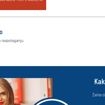
delu sezone i NIJE U OBAVEZI da
lo
a raspolaganju
Kak
Želite d