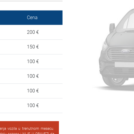
Cena
200 €
150 €
100 €
100 €
100 €
100 €
vanja vozila u trenutnom mesecu.