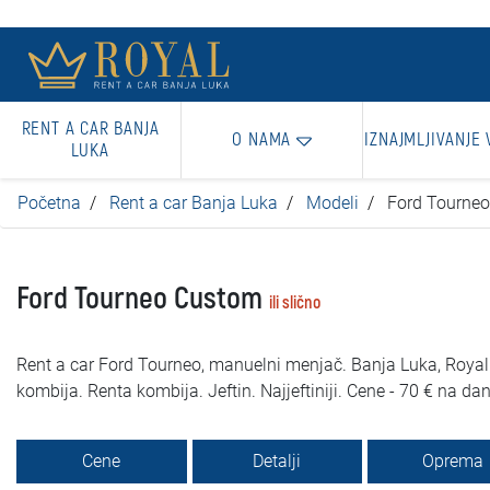
RENT A CAR BANJA
O NAMA
IZNAJMLJIVANJE 
LUKA
Početna
Rent a car Banja Luka
Modeli
Ford Tourne
Ford Tourneo Custom
ili slično
Rent a car Ford Tourneo, manuelni menjač. Banja Luka, Royal.
kombija. Renta kombija. Jeftin. Najjeftiniji. Cene - 70 € na dan
Cene
Detalji
Oprema