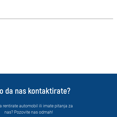
o da nas kontaktirate?
a rentirate automobil ili imate pitanja za
nas? Pozovite nas odmah!