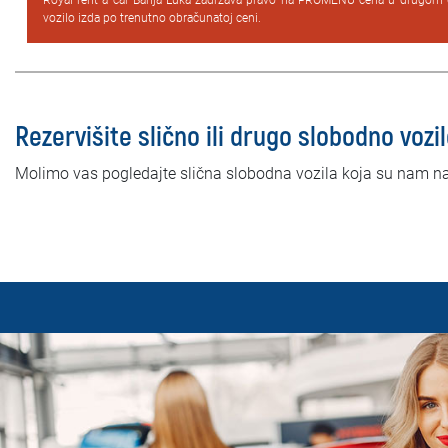
Royal rent a car Banja Luka zadržava pravo na PROMENU cena u drugom 
vozilo izda po trenutno obračunatoj ceni.
Rezervišite slično ili drugo slobodno vozi
Molimo vas pogledajte slična slobodna vozila koja su nam n