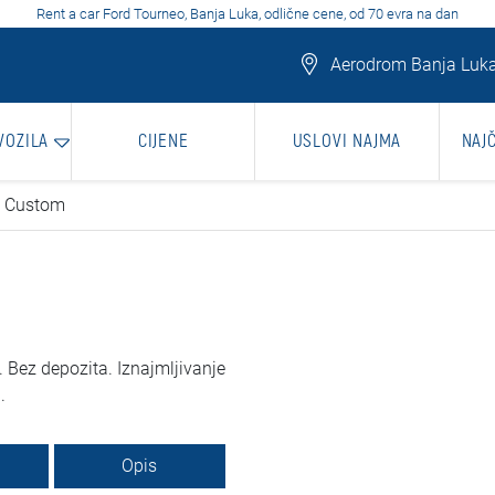
Rent a car Ford Tourneo, Banja Luka, odlične cene, od 70 evra na dan
Aerodrom Banja Luka
VOZILA
CIJENE
USLOVI NAJMA
NAJ
o Custom
 Bez depozita. Iznajmljivanje
.
Opis