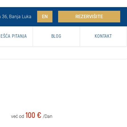
 36, Banja Luka
EN
REZERVIŠITE
ČEŠĆA PITANJA
BLOG
KONTAKT
100 €
već od
/Dan