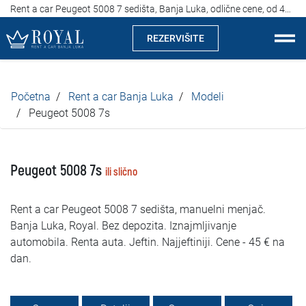
Rent a car Peugeot 5008 7 sedišta, Banja Luka, odlične cene, od 45 evra na dan
REZERVIŠITE
Rent a car Banja Luka
Početna
Rent a car Banja Luka
Modeli
Kompanija
Peugeot 5008 7s
Izdvajamo
Peugeot 5008 7s
ili slično
Lokacije
Rent a car Peugeot 5008 7 sedišta, manuelni menjač.
Iznajmljivanje vozila
Banja Luka, Royal. Bez depozita. Iznajmljivanje
automobila. Renta auta. Jeftin. Najjeftiniji. Cene - 45 € na
Cijene
dan.
Uslovi najma