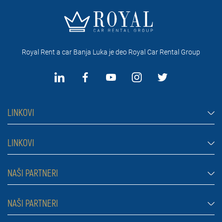
Royal Rent a car Banja Luka je deo Royal Car Rental Group
LINKOVI
Rent a car Banja Luka
LINKOVI
Automobili
Najčešća pitanja
NAŠI PARTNERI
Džipovi i SUV vozila
Uslovi najma
Kombi
Rent a car Beograd ZIM
NAŠI PARTNERI
Blog
Luksuzni automobili
Rent a car Beograd ALDI
O nama