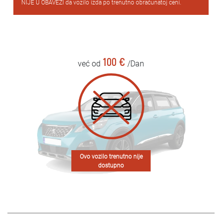
NIJE U OBAVEZI da vozilo izda po trenutno obračunatoj ceni.
100 €
već od
/Dan
Ovo vozilo trenutno nije
dostupno